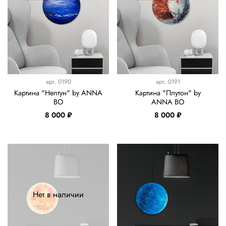
арт.
0190
арт.
0191
Картина "Нептун" by ANNA
Картина "Плутон" by
BO
ANNA BO
8 000 ₽
8 000 ₽
Нет в наличии