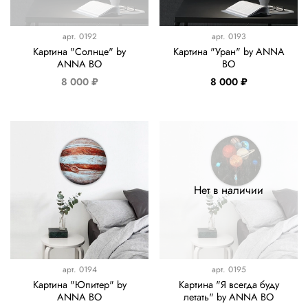
арт.
0192
арт.
0193
Картина "Солнце" by
Картина "Уран" by ANNA
ANNA BO
BO
8 000 ₽
8 000 ₽
Нет в наличии
арт.
0194
арт.
0195
Картина "Юпитер" by
Картина "Я всегда буду
ANNA BO
летать" by ANNA BO