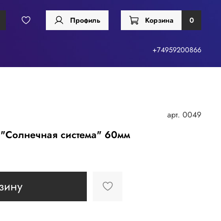
Профиль
Корзина
0
+74959200866
арт.
0049
 "Солнечная система" 60мм
зину