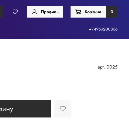
Профиль
Корзина
0
+74959200866
арт.
0025
"
зину