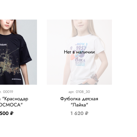
Нет в наличии
т.
00019
арт.
0108_30
а "Краснодар
Футболка детская
ОСМОСА"
"Лайка"
 500 ₽
1 620 ₽