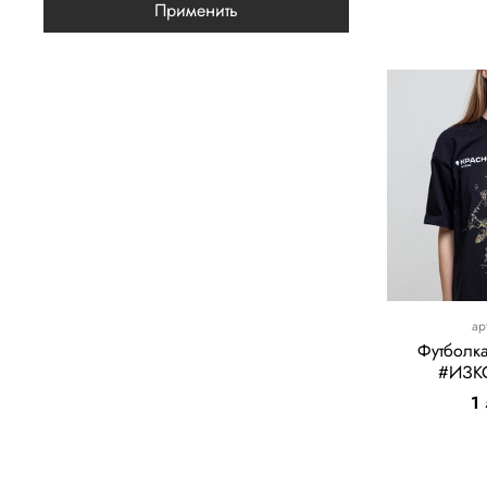
Применить
ар
Футболк
#ИЗК
1