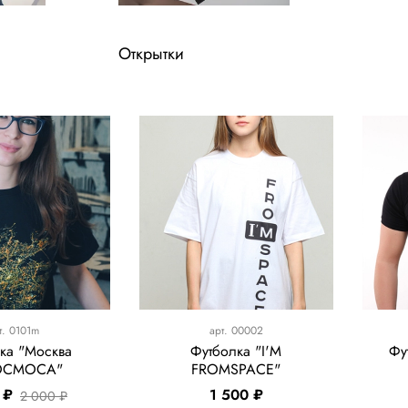
Открытки
т.
0101m
арт.
00002
ка "Москва
Футболка "I'M
Фу
ОСМОСА"
FROMSPACE"
 ₽
1 500 ₽
2 000 ₽