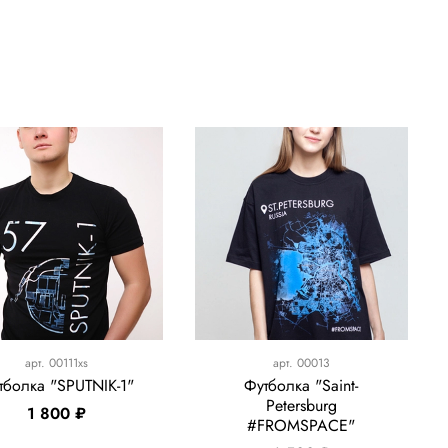
арт.
00111xs
арт.
00013
тболка "SPUTNIK-1"
Футболка "Saint-
Petersburg
1 800 ₽
#FROMSPACE"