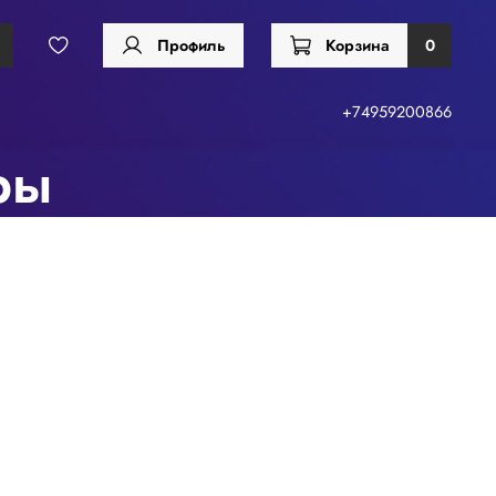
Профиль
Корзина
0
+74959200866
ры